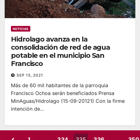
NOTICIAS
Hidrolago avanza en la
consolidación de red de agua
potable en el municipio San
Francisco
SEP 15, 2021
Más de 60 mil habitantes de la parroquia
Francisco Ochoa serán beneficiados Prensa
MinAguas/Hidrolago (15-09-20121) Con la firme
intención de…
Posts
1
…
334
335
336
…
350