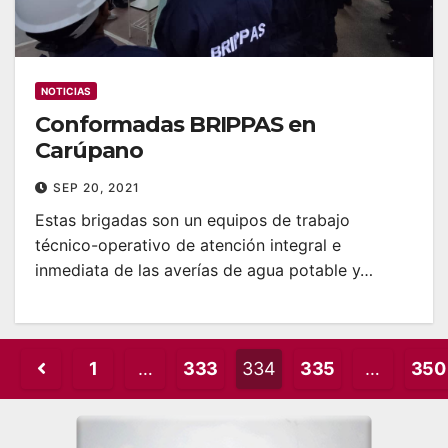
NOTICIAS
Conformadas BRIPPAS en
Carúpano
SEP 20, 2021
Estas brigadas son un equipos de trabajo
técnico-operativo de atención integral e
inmediata de las averías de agua potable y…
Posts
1
…
333
334
335
…
350
pagination