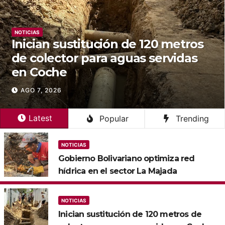
NOTICIAS
sustitución de 120 metros
Gobierno
tor para aguas servidas
alianza 
e
de agua 
6
AGO 7, 202
Latest
Popular
Trending
NOTICIAS
Gobierno Bolivariano optimiza red
hídrica en el sector La Majada
NOTICIAS
Inician sustitución de 120 metros de