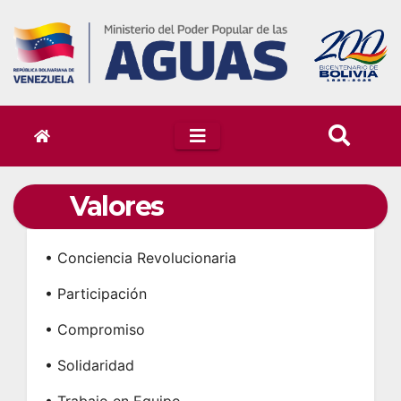
Skip
to
content
Valores
• Conciencia Revolucionaria
• Participación
• Compromiso
• Solidaridad
• Trabajo en Equipo