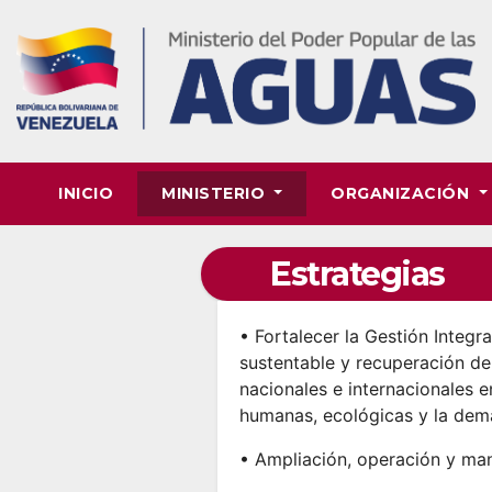
Skip
to
content
INICIO
MINISTERIO
ORGANIZACIÓN
Estrategias
• Fortalecer la Gestión Integ
sustentable y recuperación d
nacionales e internacionales e
humanas, ecológicas y la dem
• Ampliación, operación y man