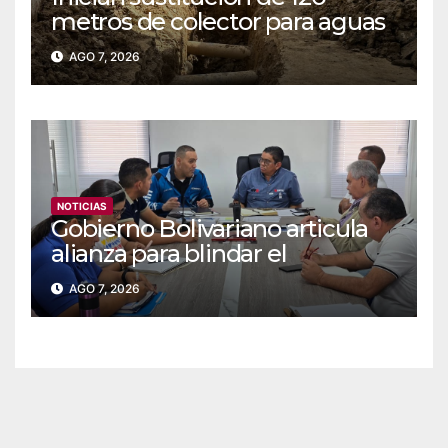
metros de colector para aguas
servidas en Coche
AGO 7, 2026
NOTICIAS
Gobierno Bolivariano articula
alianza para blindar el
suministro de agua y
AGO 7, 2026
electricidad en Falcón