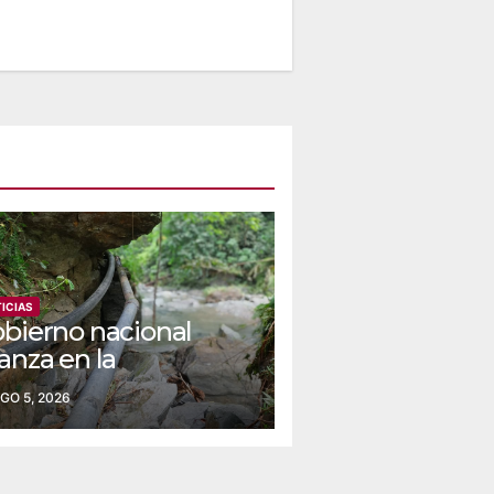
ICIAS
obierno nacional
anza en la
nstrucción del
GO 5, 2026
ueducto Las Lajas
 Yaracuy