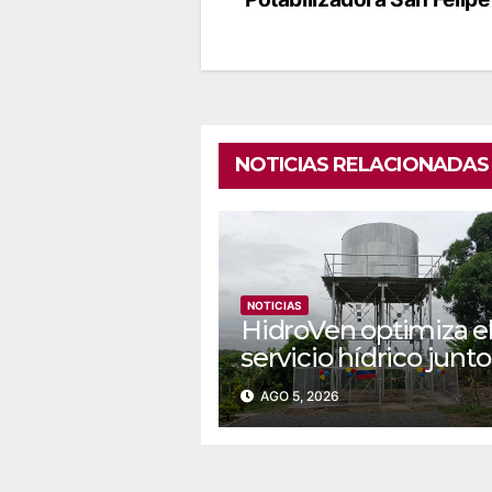
entradas
NOTICIAS RELACIONADAS
NOTICIAS
‎‎HidroVen optimiza e
servicio hídrico junto
Poder Popular en
AGO 5, 2026
Amazonas