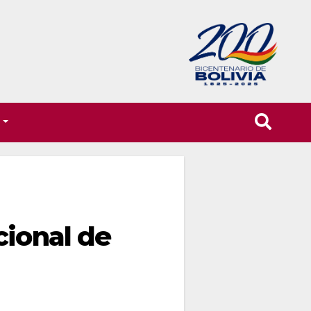
T
cional de