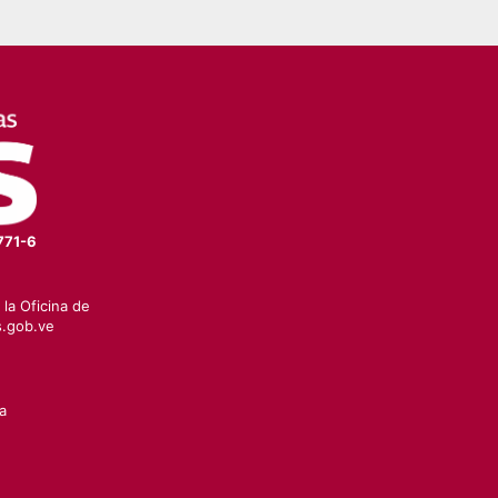
771-6
la Oficina de
.gob.ve
a