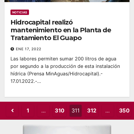
NOTICIAS
Hidrocapital realizó
mantenimiento en la Planta de
Tratamiento El Guapo
ENE 17, 2022
Las labores permiten sumar 200 litros de agua
por segundo a la producción de esta instalación
hídrica (Prensa MinAguas/Hidrocapital).-
17.01.2022.-…
Posts
1
…
310
311
312
…
350
pagination