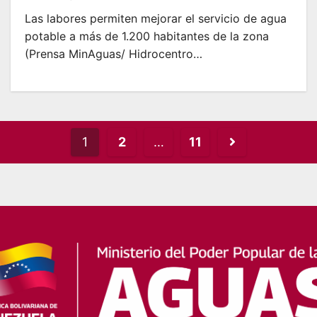
Las labores permiten mejorar el servicio de agua
potable a más de 1.200 habitantes de la zona
(Prensa MinAguas/ Hidrocentro…
Posts
1
2
…
11
pagination