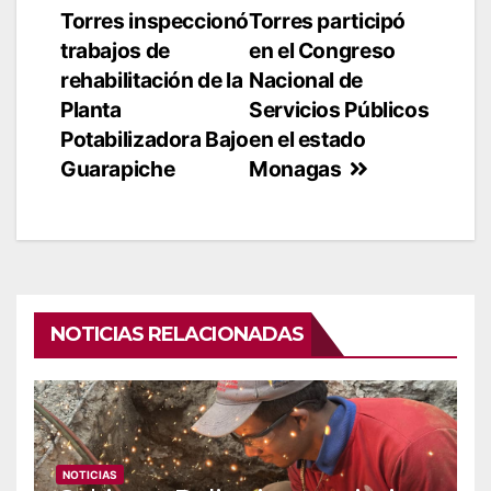
Torres inspeccionó
Torres participó
de
trabajos de
en el Congreso
entradas
rehabilitación de la
Nacional de
Planta
Servicios Públicos
Potabilizadora Bajo
en el estado
Guarapiche
Monagas
NOTICIAS RELACIONADAS
NOTICIAS