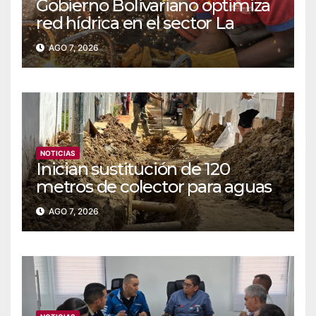
Gobierno Bolivariano optimiza
red hídrica en el sector La
Majada
AGO 7, 2026
NOTICIAS
Inician sustitución de 120
metros de colector para aguas
servidas en Coche
AGO 7, 2026