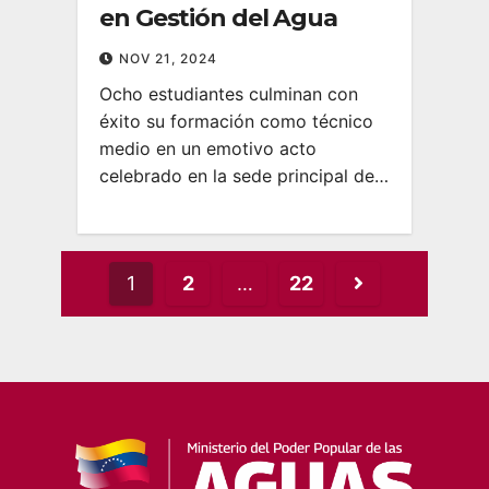
en Gestión del Agua
NOV 21, 2024
Ocho estudiantes culminan con
éxito su formación como técnico
medio en un emotivo acto
celebrado en la sede principal de…
Posts
1
2
…
22
pagination