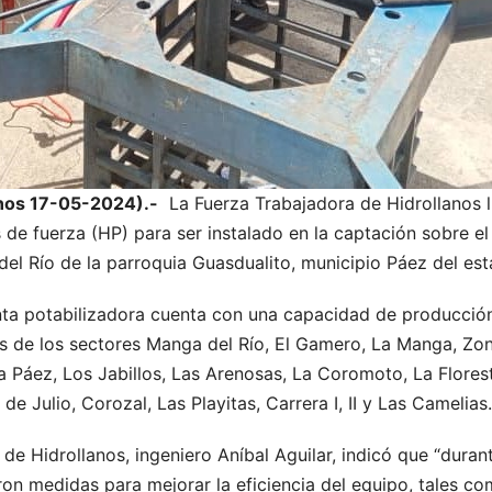
anos 17-05-2024).-
La Fuerza Trabajadora de Hidrollanos ll
e fuerza (HP) para ser instalado en la captación sobre el 
del Río de la parroquia Guasdualito, municipio Páez del es
ta potabilizadora cuenta con una capacidad de producción
es de los sectores Manga del Río, El Gamero, La Manga, Zo
la Páez, Los Jabillos, Las Arenosas, La Coromoto, La Florest
 de Julio, Corozal, Las Playitas, Carrera I, II y Las Camelias.
 de Hidrollanos, ingeniero Aníbal Aguilar, indicó que “dura
ron medidas para mejorar la eficiencia del equipo, tales c