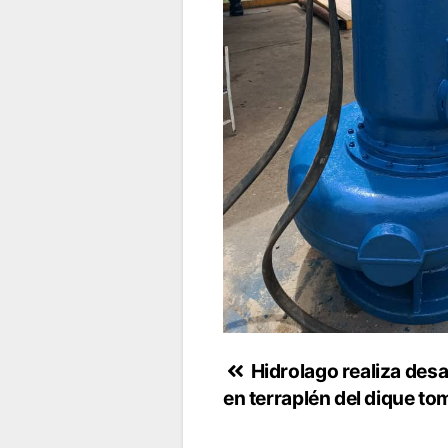
Navegación
Hidrolago realiza desa
en terraplén del dique to
de