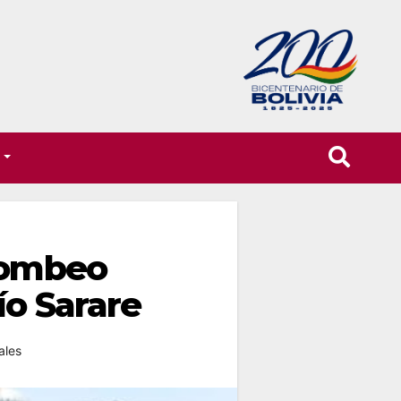
T
 bombeo
ío Sarare
ales