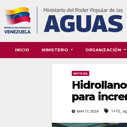
Skip
to
content
INICIO
MINISTERIO
ORGANIZACIÓN
NOTICIAS
Hidrollan
para incre
,
1x10
ag
MAY 17, 2024