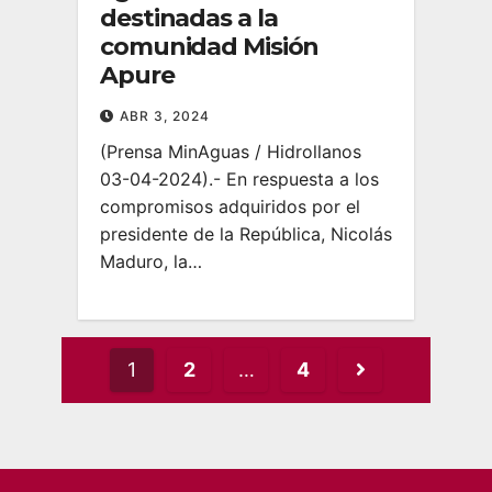
destinadas a la
comunidad Misión
Apure
ABR 3, 2024
(Prensa MinAguas / Hidrollanos
03-04-2024).- En respuesta a los
compromisos adquiridos por el
presidente de la República, Nicolás
Maduro, la…
Posts
1
2
…
4
pagination