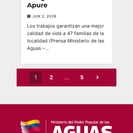
Apure
JUN 2, 2026
Los trabajos garantizan una mejor
calidad de vida a 47 familias de la
localidad (Prensa Ministerio de las
Aguas –…
Posts
1
2
…
5
pagination