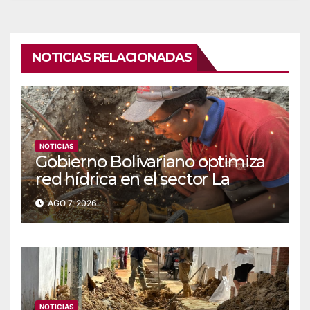
NOTICIAS RELACIONADAS
NOTICIAS
Gobierno Bolivariano optimiza
red hídrica en el sector La
Majada
AGO 7, 2026
NOTICIAS