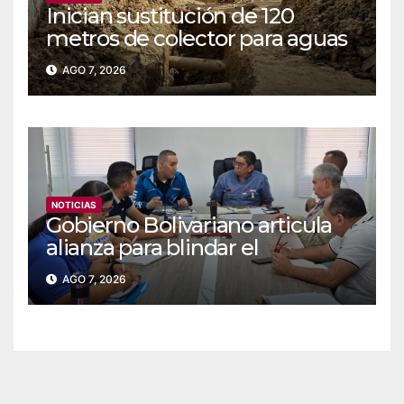
Inician sustitución de 120
metros de colector para aguas
servidas en Coche
AGO 7, 2026
NOTICIAS
Gobierno Bolivariano articula
alianza para blindar el
suministro de agua y
AGO 7, 2026
electricidad en Falcón