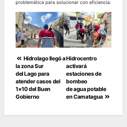
problemática para solucionar con eficiencia.
Navegación
Hidrolago llegó a
Hidrocentro
la zona Sur
activará
de
del Lago para
estaciones de
entradas
atender casos del
bombeo
1×10 del Buen
de agua potable
Gobierno
en Camatagua