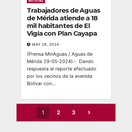
NOTICIAS
Trabajadores de Aguas
de Mérida atiende a 18
mil habitantes de El
Vigía con Plan Cayapa
MAY 29, 2024
(Prensa MinAguas / Aguas de
Mérida 29-05-2024).- Dando
respuesta al reporte efectuado
por los vecinos de la avenida
Bolívar con…
Posts
1
2
3
pagination