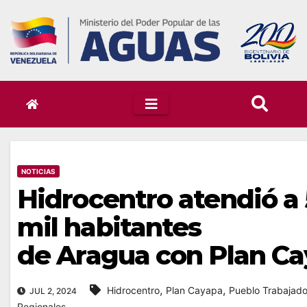
Skip
to
content
NOTICIAS
Hidrocentro atendió a
mil habitantes
de Aragua con Plan C
,
,
Hidrocentro
Plan Cayapa
Pueblo Trabajado
JUL 2, 2024
Regionales