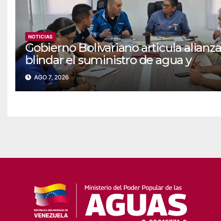
NOTICIAS
Gobierno Bolivariano articula alianza
blindar el suministro de agua y
electricidad en Falcón
AGO 7, 2026