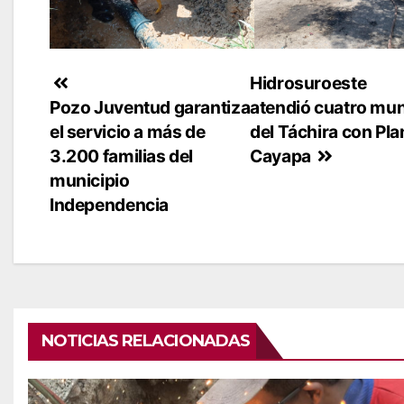
Navegación
Hidrosuroeste
Pozo Juventud garantiza
atendió cuatro mun
de
el servicio a más de
del Táchira con Pla
entradas
3.200 familias del
Cayapa
municipio
Independencia
NOTICIAS RELACIONADAS