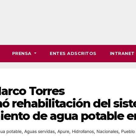
PRENSA
ENTES ADSCRITOS
INTRANE
arco Torres
ó rehabilitación del sis
iento de agua potable e
,
,
,
,
,
ua potable
Aguas servidas
Apure
Hidrollanos
Nacionales
Pueblo 