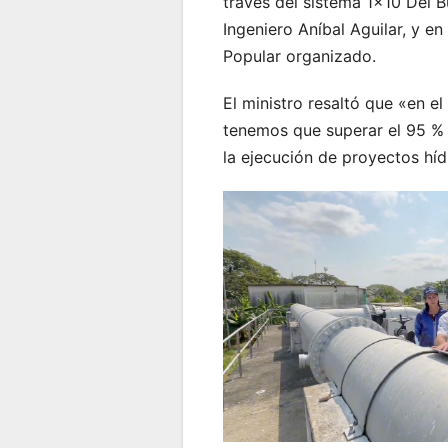
través del sistema 1×10 Del B
Ingeniero Aníbal Aguilar, y e
Popular organizado.
El ministro resaltó que «en 
tenemos que superar el 95 % q
la ejecución de proyectos hí