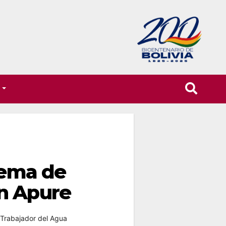
T
tema de
n Apure
Trabajador del Agua