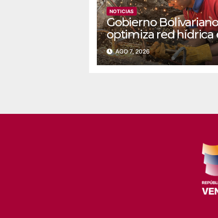
NOTICIAS
Gobierno Bolivarian
optimiza red hídrica
el sector La Majada
AGO 7, 2026