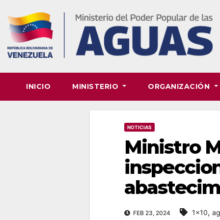
Skip
to
content
INICIO
MINISTERIO
ORGANIZACIÓN
NOTICIAS
Ministro M
inspeccion
abastecim
,
1x10
ag
FEB 23, 2024