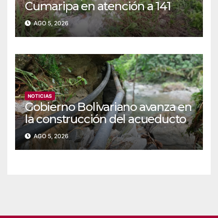
Cumaripa en atención a 141
familias de Yaracuy
AGO 5, 2026
NOTICIAS
‎Gobierno Bolivariano avanza en
la construcción del acueducto
Las Lajas en Yaracuy
AGO 5, 2026