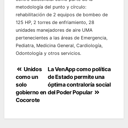
metodología del punto y círculo:
rehabilitación de 2 equipos de bombeo de
125 HP, 2 torres de enfriamiento, 28
unidades manejadores de aire UMA
pertenecientes a las áreas de Emergencia,
Pediatra, Medicina General, Cardiología,
Odontología y otros servicios.
Navegación
Unidos
La VenApp como política
como un
de Estado permite una
de
solo
óptima contraloría social
entradas
gobierno en
del Poder Popular
Cocorote