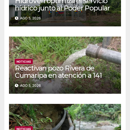
‎‎HidroVen optimiza el servicio
hídrico junto al Poder Popular
en Amazonas
AGO 5, 2026
NOTICIAS
Reactivan pozo Rivera de
Cumaripa en atención a 141
familias de Yaracuy
AGO 5, 2026
NOTICIAS