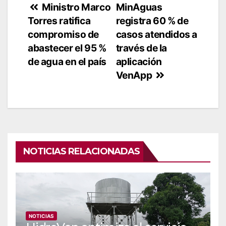
Navegación
Ministro Marco
MinAguas
Torres ratifica
registra 60 % de
de
compromiso de
casos atendidos a
entradas
abastecer el 95 %
través de la
de agua en el país
aplicación
VenApp
NOTICIAS RELACIONADAS
NOTICIAS