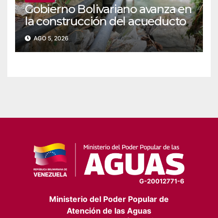
‎Gobierno Bolivariano avanza en
la construcción del acueducto
Las Lajas en Yaracuy
AGO 5, 2026
G-20012771-6
Ministerio del Poder Popular de
Atención de las Aguas