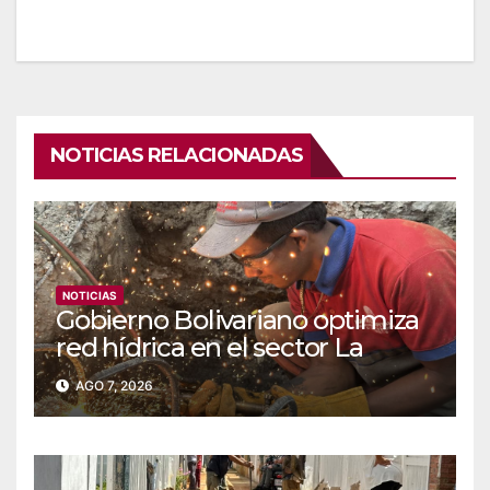
NOTICIAS RELACIONADAS
NOTICIAS
Gobierno Bolivariano optimiza
red hídrica en el sector La
Majada
AGO 7, 2026