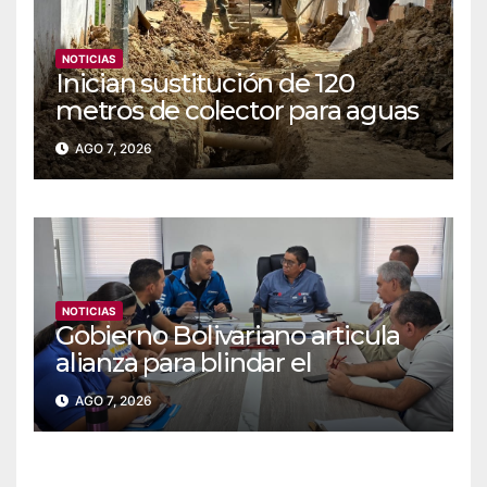
NOTICIAS
Inician sustitución de 120
metros de colector para aguas
servidas en Coche
AGO 7, 2026
NOTICIAS
Gobierno Bolivariano articula
alianza para blindar el
suministro de agua y
AGO 7, 2026
electricidad en Falcón