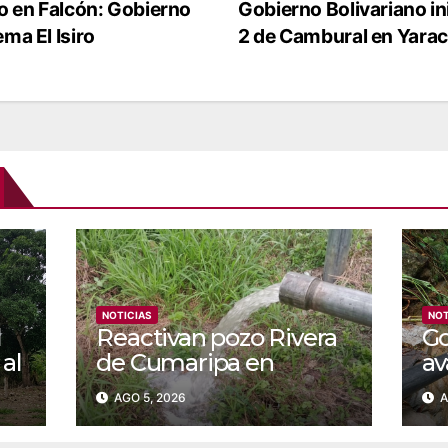
o en Falcón: Gobierno
Gobierno Bolivariano in
ma El Isiro
2 de Cambural en Yara
NOTICIAS
NOT
l
Reactivan pozo Rivera
‎G
 al
de Cumaripa en
av
atención a 141 familias
co
AGO 5, 2026
A
de Yaracuy
ac
en