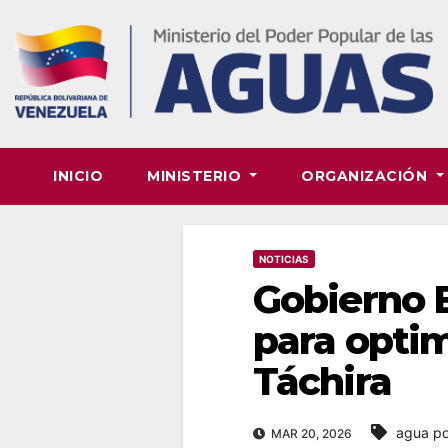
Skip
to
content
INICIO
MINISTERIO
ORGANIZACIÓN
NOTICIAS
Gobierno B
para optim
Táchira
agua po
MAR 20, 2026