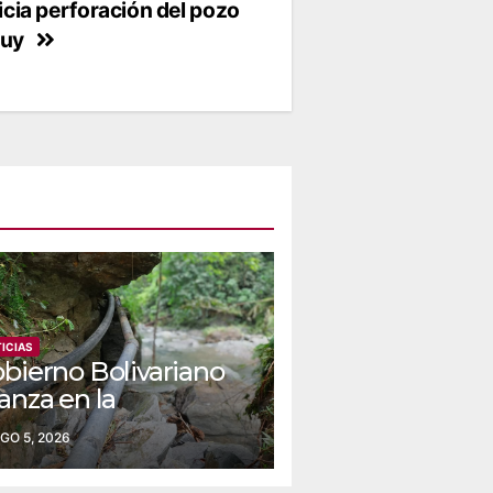
icia perforación del pozo
cuy
ICIAS
obierno Bolivariano
anza en la
nstrucción del
GO 5, 2026
ueducto Las Lajas
 Yaracuy