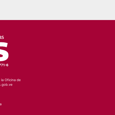
771-6
la Oficina de
.gob.ve
a