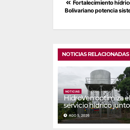
Navegación
Fortalecimiento hídric
Bolivariano potencia siste
de
entradas
NOTICIAS RELACIONADAS
NOTICIAS
‎‎HidroVen optimiza e
servicio hídrico junto
Poder Popular en
AGO 5, 2026
Amazonas