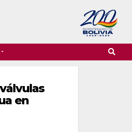
T
 válvulas
gua en