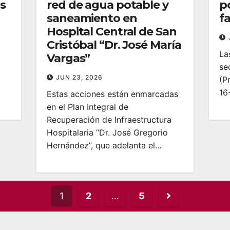
s
red de agua potable y
p
saneamiento en
fa
Hospital Central de San
Cristóbal “Dr. José María
La
Vargas”
se
JUN 23, 2026
(P
16
Estas acciones están enmarcadas
en el Plan Integral de
Recuperación de Infraestructura
Hospitalaria “Dr. José Gregorio
Hernández”, que adelanta el…
Posts
1
2
…
5
pagination