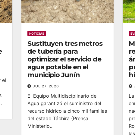
NOTICIAS
EV
Sustituyen tres metros
M
e
de tubería para
r
optimizar el servicio de
á
agua potable en el
p
municipio Junín
h
 el
JUL 27, 2026
s
El Equipo Multidisciplinario del
La
…
Agua garantizó el suministro del
en
recurso hídrico a cinco mil familias
na
del estado Táchira (Prensa
pr
Ministerio…
Ro
la