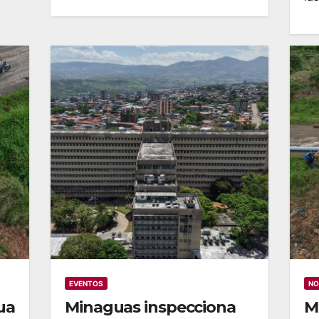
EVENTOS
NO
ua
Minaguas inspecciona
M