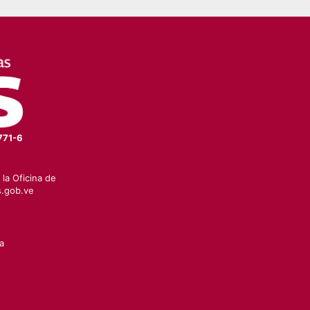
771-6
la Oficina de
.gob.ve
a