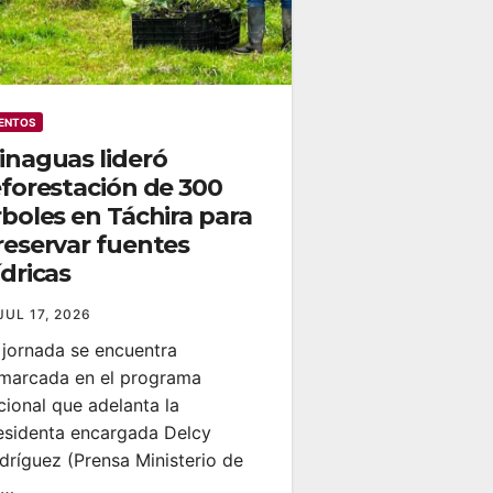
ENTOS
inaguas lideró
eforestación de 300
rboles en Táchira para
reservar fuentes
ídricas
JUL 17, 2026
 jornada se encuentra
marcada en el programa
cional que adelanta la
esidenta encargada Delcy
dríguez ‎(Prensa Ministerio de
s…