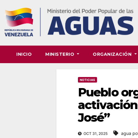
Skip
to
content
INICIO
MINISTERIO
ORGANIZACIÓN
NOTICIAS
Pueblo or
activació
José”
agua po
OCT 31, 2025