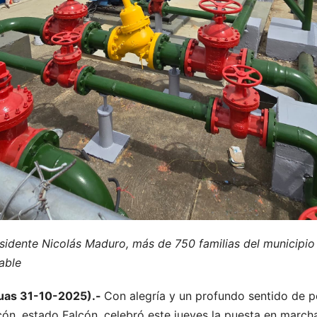
residente Nicolás Maduro, más de 750 familias del municipi
able
guas 31-10-2025).-
Con alegría y un profundo sentido de p
cón, estado Falcón, celebró este jueves la puesta en marc