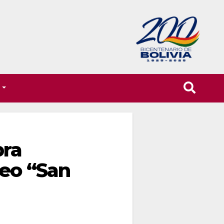
T
bra
beo “San