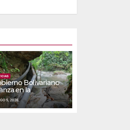
ICIAS
obierno Bolivariano
anza en la
nstrucción del
GO 5, 2026
ueducto Las Lajas
 Yaracuy