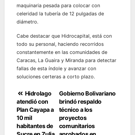
maquinaria pesada para colocar con
celeridad la tubería de 12 pulgadas de
diámetro.
Cabe destacar que Hidrocapital, está con
todo su personal, haciendo recorridos
constantemente en las comunidades de
Caracas, La Guaira y Miranda para detectar
fallas de esta índole y avanzar con
soluciones certeras a corto plazo.
Navegación
Hidrolago
Gobierno Bolivariano
atendió con
brindó respaldo
de
Plan Cayapa a
técnico a los
entradas
10 mil
proyectos
habitantes de
comunitarios
Sucre en Zulia
aprobados en