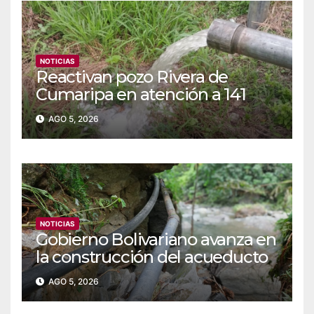
NOTICIAS
Reactivan pozo Rivera de
Cumaripa en atención a 141
familias de Yaracuy
AGO 5, 2026
NOTICIAS
‎Gobierno Bolivariano avanza en
la construcción del acueducto
Las Lajas en Yaracuy
AGO 5, 2026