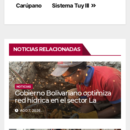
entradas
Carúpano
Sistema Tuy III
NOTICIAS RELACIONADAS
NOTICIAS
Gobierno Bolivariano optimiza
red hídrica en el sector La
Majada
AGO 7, 2026