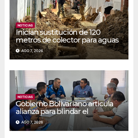
NOTICIAS
Inician sustitución de 120
metros de colector para aguas
servidas en Coche
AGO 7, 2026
NOTICIAS
Gobierno Bolivariano articula
alianza para blindar el
suministro de agua y
AGO 7, 2026
electricidad en Falcón