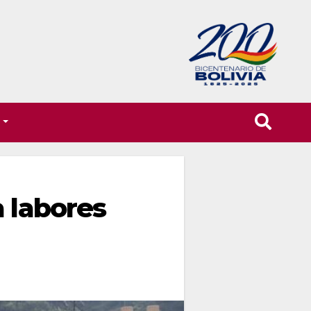
T
a labores