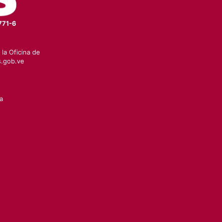
771-6
la Oficina de
.gob.ve
a