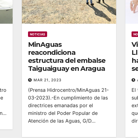
NOTICIAS
NO
MinAguas
Vi
reacondiciona
L
estructura del embalse
h
Taiguaiguay en Aragua
s
MAR 21, 2023
tro
(Prensa Hidrocentro/MinAguas 21-
El
de
03-2023).-En cumplimiento de las
su
directrices emanadas por el
ex
ón…
ministro del Poder Popular de
qu
Atención de las Aguas, G/D…
di