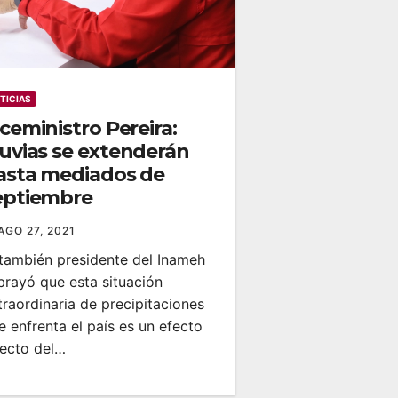
TICIAS
ceministro Pereira:
luvias se extenderán
asta mediados de
eptiembre
AGO 27, 2021
 también presidente del Inameh
brayó que esta situación
traordinaria de precipitaciones
e enfrenta el país es un efecto
recto del…