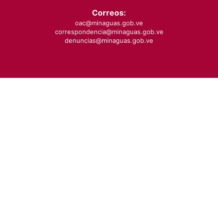
Correos:
oac@minaguas.gob.ve
correspondencia@minaguas.gob.ve
denuncias@minaguas.gob.ve