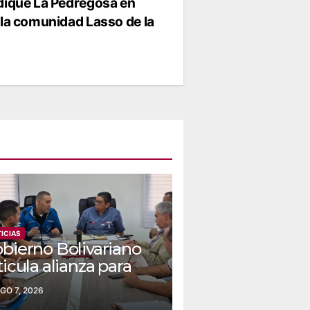
 dique La Pedregosa en
 la comunidad Lasso de la
ICIAS
bierno Bolivariano
ticula alianza para
indar el suministro
GO 7, 2026
 agua y electricidad