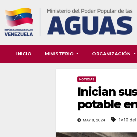
Skip
to
content
INICIO
MINISTERIO
ORGANIZACIÓN
NOTICIAS
Inician su
potable e
1x10 del
MAY 8, 2024