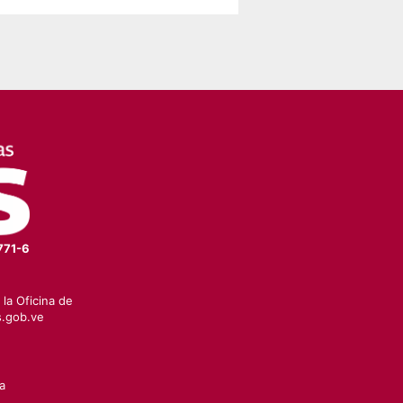
 Falcón
771-6
la Oficina de
.gob.ve
a