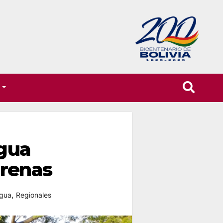
T
agua
arenas
,
Agua
Regionales