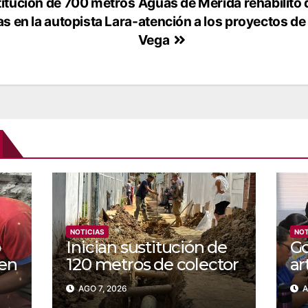
titución de 700 metros
Aguas de Mérida rehabilitó
s en la autopista Lara-
atención a los proyectos de
Vega
NOTICIAS
NOT
o
Inician sustitución de
Go
 en
120 metros de colector
ar
para aguas servidas en
bl
AGO 7, 2026
A
Coche
de