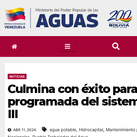
Skip
to
content
NOTICIAS
Culmina con éxito par
programada del siste
III
,
,
agua potable
Hidrocapital
Mantenimiento 
ABR 11, 2024
,
Nacionales
Pueblo Trabajador del Agua