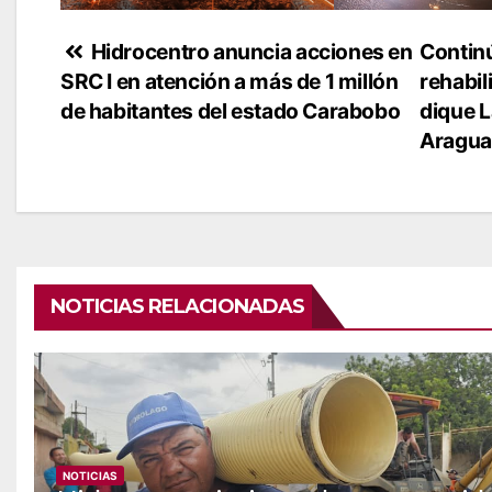
Navegación
Hidrocentro anuncia acciones en
Contin
SRC I en atención a más de 1 millón
rehabil
de
de habitantes del estado Carabobo
dique L
entradas
Aragu
NOTICIAS RELACIONADAS
NOTICIAS