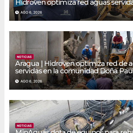
Hidroven optimiza red aguas servida
AGO 6, 2026
NOTICIAS
Aragua | Hidroven optimiza red de 
servidas en la comunidad Doña Pau
Maracay
AGO 6, 2026
NOTICIAS
MinAguas dota de equipos para reha