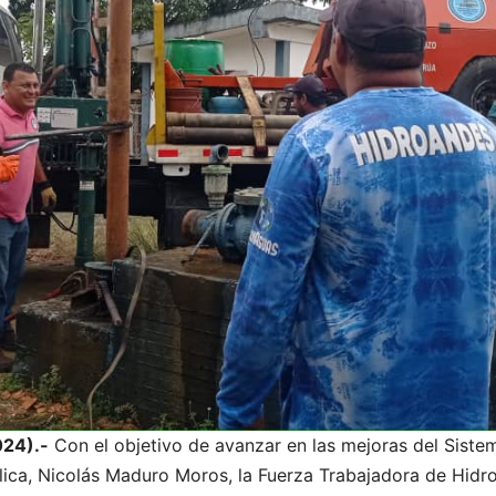
24).-
Con el objetivo de avanzar en las mejoras del Sistem
lica, Nicolás Maduro Moros, la Fuerza Trabajadora de Hidr