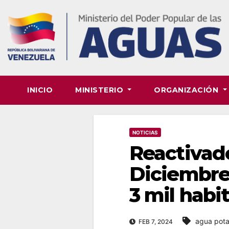
Skip
to
content
INICIO
MINISTERIO
ORGANIZACIÓN
NOTICIAS
Reactivad
Diciembre
3 mil habi
agua pota
FEB 7, 2024