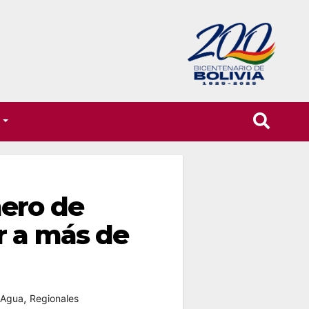
T
mero de
r a más de
,
 Agua
Regionales