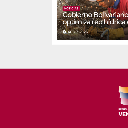
NOTICIAS
Gobierno Bolivarian
optimiza red hídrica
el sector La Majada
AGO 7, 2026