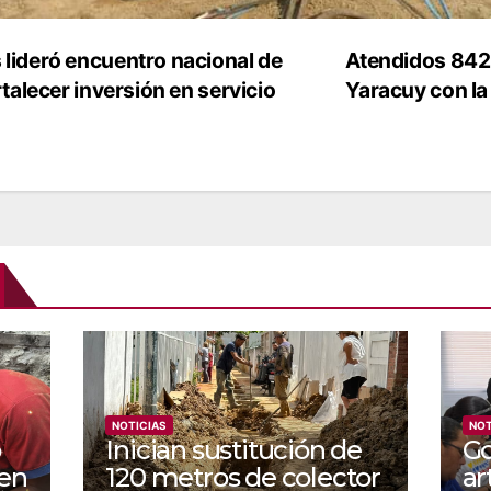
 lideró encuentro nacional de
Atendidos 842 
talecer inversión en servicio
Yaracuy con la
NOTICIAS
NOT
o
Inician sustitución de
Go
 en
120 metros de colector
ar