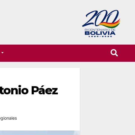
T
ntonio Páez
gionales