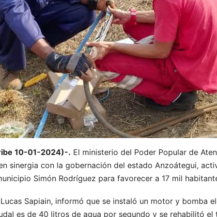
ribe 10-01-2024)-.
El ministerio del Poder Popular de Aten
 en sinergia con la gobernación del estado Anzoátegui, act
 municipio Simón Rodríguez para favorecer a 17 mil habitant
, Lucas Sapiain, informó que se instaló un motor y bomba e
al es de 40 litros de agua por segundo y se rehabilitó el 