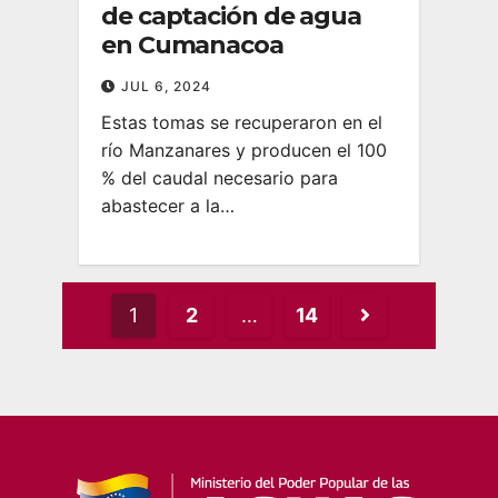
de captación de agua
en Cumanacoa
JUL 6, 2024
Estas tomas se recuperaron en el
río Manzanares y producen el 100
% del caudal necesario para
abastecer a la…
Posts
1
2
…
14
pagination