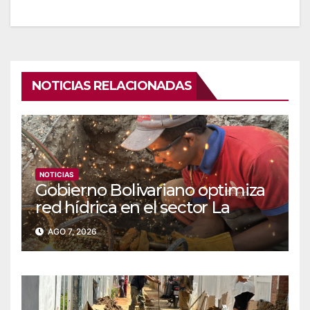
NOTICIAS RELACIONADAS
NOTICIAS
Gobierno Bolivariano optimiza
red hídrica en el sector La
Majada
AGO 7, 2026