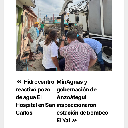
Navegación
Hidrocentro
MinAguas y
reactivó pozo
gobernación de
de
de agua El
Anzoátegui
entradas
Hospital en San
inspeccionaron
Carlos
estación de bombeo
El Yai