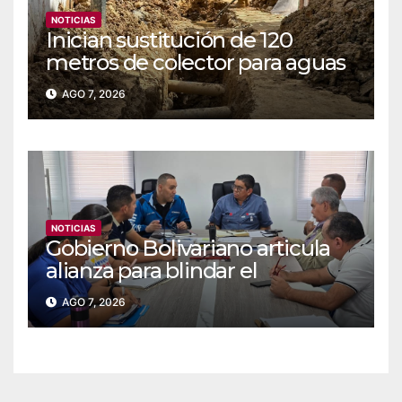
NOTICIAS
Inician sustitución de 120
metros de colector para aguas
servidas en Coche
AGO 7, 2026
NOTICIAS
Gobierno Bolivariano articula
alianza para blindar el
suministro de agua y
AGO 7, 2026
electricidad en Falcón