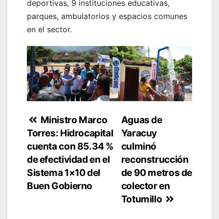
deportivas, 9 instituciones educativas,
parques, ambulatorios y espacios comunes
en el sector.
Navegación
Ministro Marco
Aguas de
Torres: Hidrocapital
Yaracuy
de
cuenta con 85.34 %
culminó
entradas
de efectividad en el
reconstrucción
Sistema 1×10 del
de 90 metros de
Buen Gobierno
colector en
Totumillo