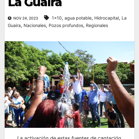
La Guaira
,
,
,
1x10
agua potable
Hidrocapital
La
NOV 24, 2023
,
,
,
Guaira
Nacionales
Pozos profundos
Regionales
La activación de estas fuentes de captación