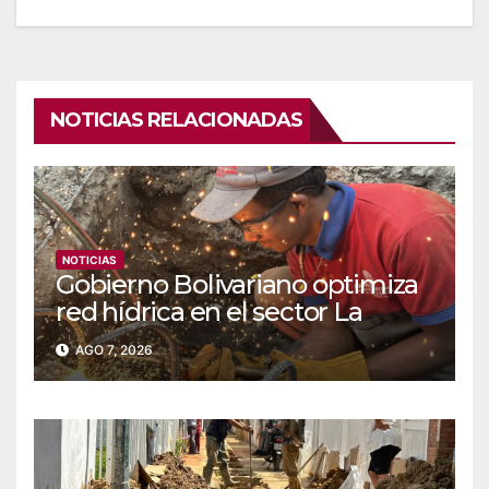
NOTICIAS RELACIONADAS
NOTICIAS
Gobierno Bolivariano optimiza
red hídrica en el sector La
Majada
AGO 7, 2026