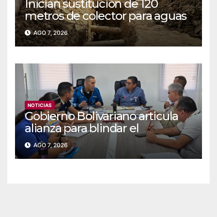
Inician sustitución de 120
metros de colector para aguas
servidas en Coche
AGO 7, 2026
NOTICIAS
Gobierno Bolivariano articula
alianza para blindar el
suministro de agua y
AGO 7, 2026
electricidad en Falcón