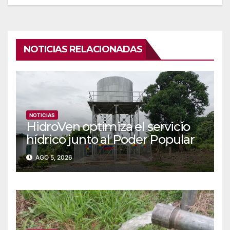
NOTICIAS RELACIONADAS
NOTICIAS
‎‎HidroVen optimiza el servicio
hídrico junto al Poder Popular
en Amazonas
AGO 5, 2026