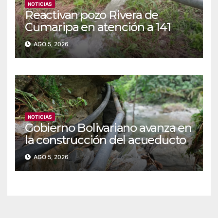
NOTICIAS
Reactivan pozo Rivera de
Cumaripa en atención a 141
familias de Yaracuy
AGO 5, 2026
NOTICIAS
‎Gobierno Bolivariano avanza en
la construcción del acueducto
Las Lajas en Yaracuy
AGO 5, 2026