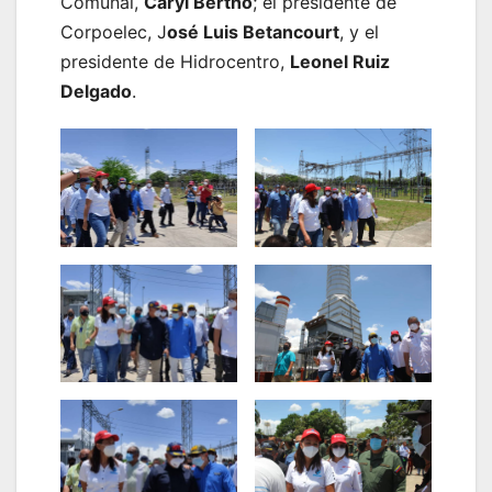
Comunal,
Caryl Bertho
; el presidente de
Corpoelec, J
osé Luis Betancourt
, y el
presidente de Hidrocentro,
Leonel Ruiz
Delgado
.