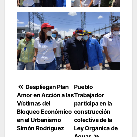
Navegación
Despliegan Plan
Pueblo
Amor en Acción a las
Trabajador
de
Víctimas del
participa en la
entradas
Bloqueo Económico
construcción
en el Urbanismo
colectiva de la
Simón Rodríguez
Ley Orgánica de
Aguas