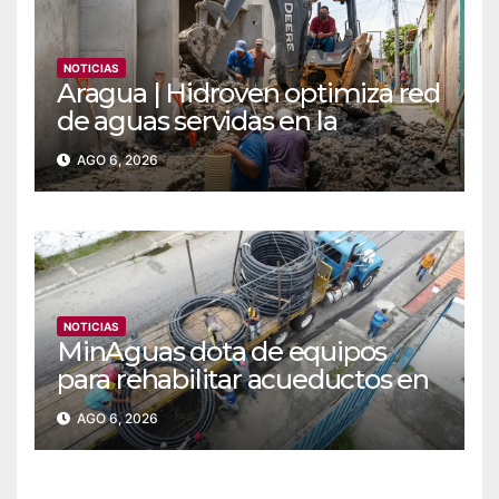
NOTICIAS
Aragua | Hidroven optimiza red
de aguas servidas en la
comunidad Doña Paula de
AGO 6, 2026
Maracay
NOTICIAS
MinAguas dota de equipos
para rehabilitar acueductos en
el municipio Bolívar de Yaracuy‎
AGO 6, 2026