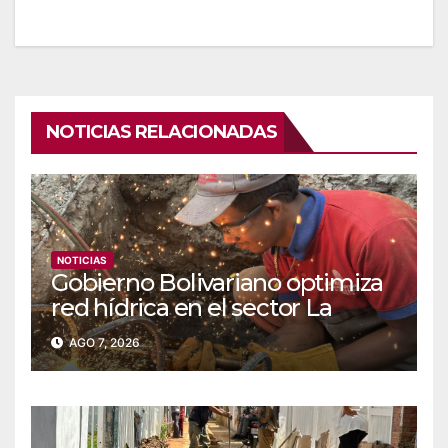
NOTICIAS RELACIONADAS
NOTICIAS
Gobierno Bolivariano optimiza
red hídrica en el sector La
Majada
AGO 7, 2026