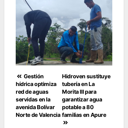
Navegación
Gestión
Hidroven sustituye
hídrica optimiza
tubería en La
de
red de aguas
Morita III para
entradas
servidas en la
garantizar agua
avenida Bolívar
potable a 80
Norte de Valencia
familias en Apure