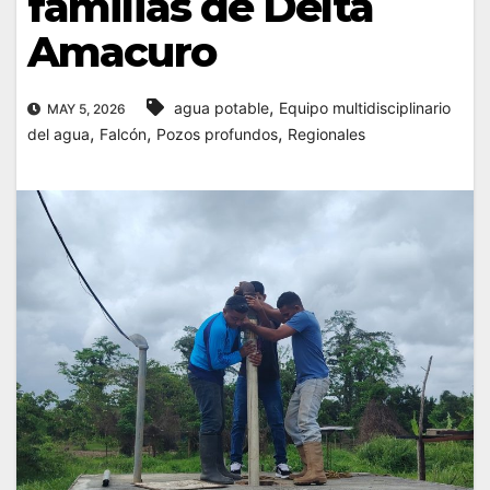
familias de Delta
Amacuro
,
agua potable
Equipo multidisciplinario
MAY 5, 2026
,
,
,
del agua
Falcón
Pozos profundos
Regionales