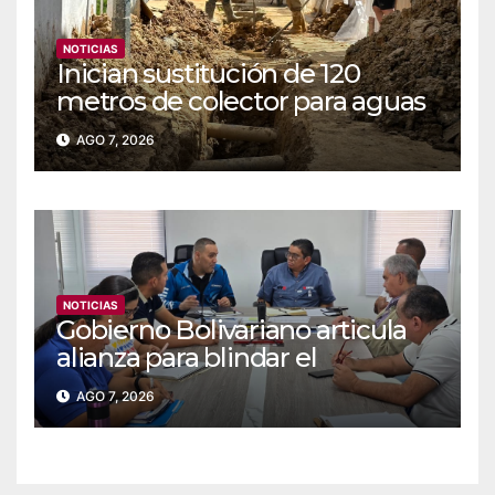
NOTICIAS
Inician sustitución de 120
metros de colector para aguas
servidas en Coche
AGO 7, 2026
NOTICIAS
Gobierno Bolivariano articula
alianza para blindar el
suministro de agua y
AGO 7, 2026
electricidad en Falcón