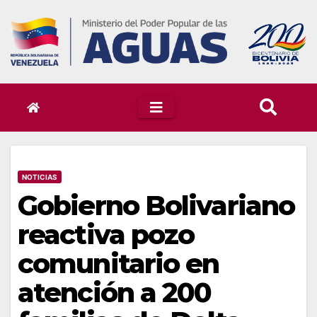
Skip
to
content
NOTICIAS
Gobierno Bolivariano
reactiva pozo
comunitario en
atención a 200