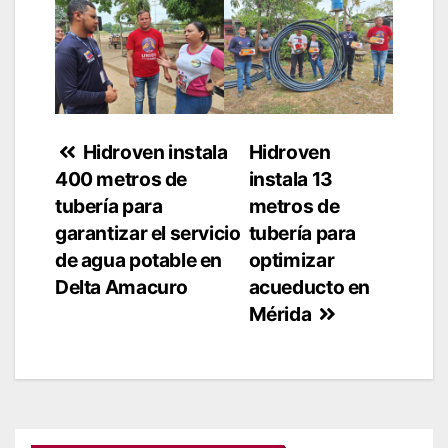
Navegación
Hidroven instala
Hidroven
400 metros de
instala 13
de
tubería para
metros de
entradas
garantizar el servicio
tubería para
de agua potable en
optimizar
Delta Amacuro
acueducto en
Mérida