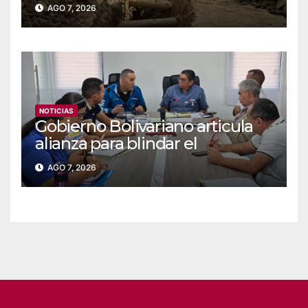
servidas en Coche
AGO 7, 2026
NOTICIAS
Gobierno Bolivariano articula
alianza para blindar el
suministro de agua y
AGO 7, 2026
electricidad en Falcón