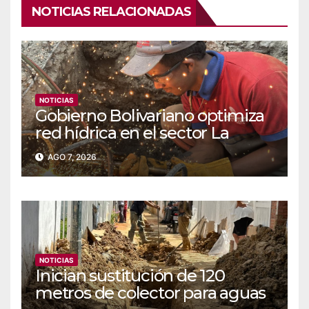
NOTICIAS RELACIONADAS
NOTICIAS
Gobierno Bolivariano optimiza
red hídrica en el sector La
Majada
AGO 7, 2026
NOTICIAS
Inician sustitución de 120
metros de colector para aguas