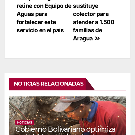
de
reúne con Equipo de
sustituye
entradas
Aguas para
colector para
fortalecer este
atender a 1.500
servicio en el país
familias de
Aragua
NOTICIAS RELACIONADAS
NOTICIAS
Gobierno Bolivariano optimiza