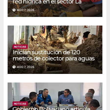
red hídrica en el sector La
Majada
AGO 7, 2026
NOTICIAS
Inician sustitución de 120
metros de colector para aguas
servidas en Coche
AGO 7, 2026
NOTICIAS
Gobierno Bolivariano articula