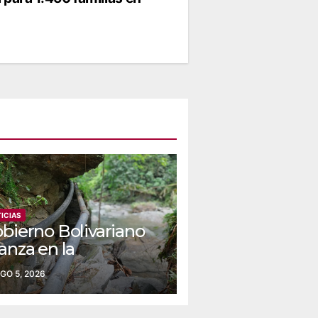
ICIAS
obierno Bolivariano
anza en la
nstrucción del
GO 5, 2026
ueducto Las Lajas
 Yaracuy