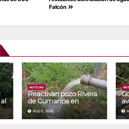
Falcón
NOTICIAS
NOT
l
Reactivan pozo Rivera
‎G
 al
de Cumaripa en
av
atención a 141 familias
co
AGO 5, 2026
A
de Yaracuy
ac
en