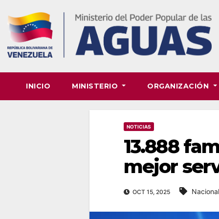
Skip
to
content
INICIO
MINISTERIO
ORGANIZACIÓN
NOTICIAS
13.888 fam
mejor serv
Naciona
OCT 15, 2025