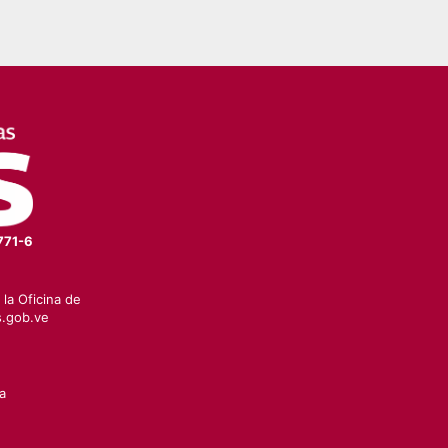
771-6
la Oficina de
.gob.ve
a