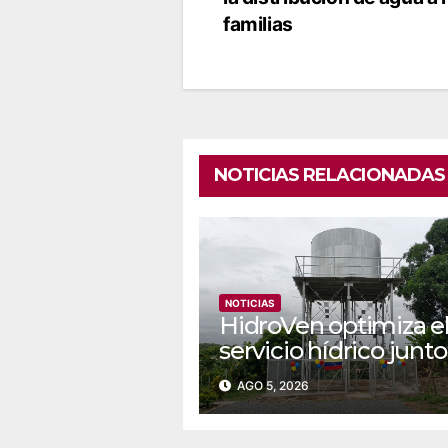
de
familias
entradas
NOTICIAS RELACIONADAS
NOTICIAS
‎‎HidroVen optimiza e
servicio hídrico junto
Poder Popular en
AGO 5, 2026
Amazonas