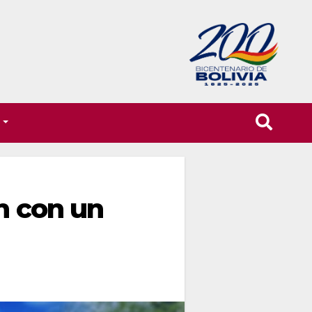
T
n con un