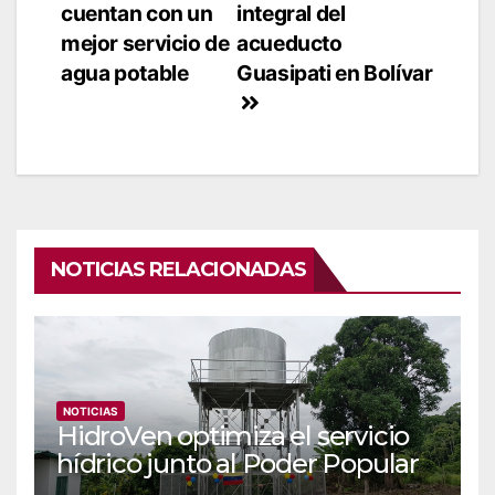
entradas
cuentan con un
integral del
mejor servicio de
acueducto
agua potable
Guasipati en Bolívar
NOTICIAS RELACIONADAS
NOTICIAS
‎‎HidroVen optimiza el servicio
hídrico junto al Poder Popular
en Amazonas