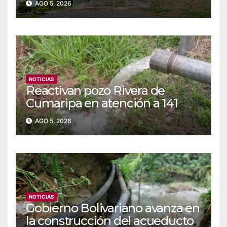
AGO 5, 2026
NOTICIAS
Reactivan pozo Rivera de
Cumaripa en atención a 141
familias de Yaracuy
AGO 5, 2026
NOTICIAS
‎Gobierno Bolivariano avanza en
la construcción del acueducto