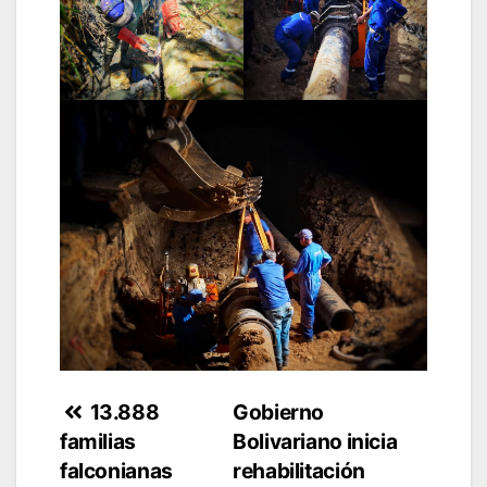
Navegación
13.888
Gobierno
familias
Bolivariano inicia
de
falconianas
rehabilitación