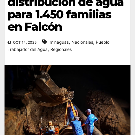
distribución de agua
para 1.450 familias
en Falcón
,
,
minaguas
Nacionales
Pueblo
OCT 14, 2025
,
Trabajador del Agua
Regionales