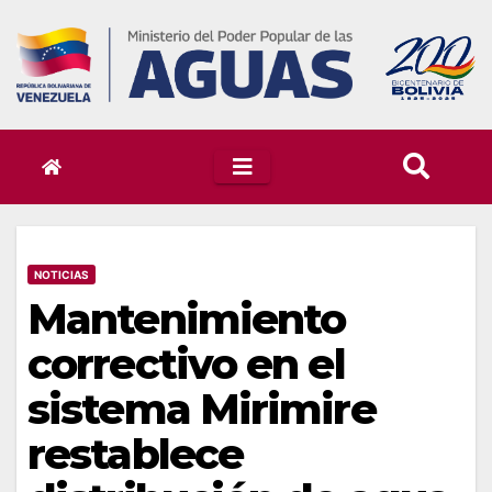
Skip
to
content
NOTICIAS
Mantenimiento
correctivo en el
sistema Mirimire
restablece