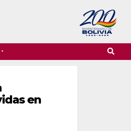
T
a
vidas en