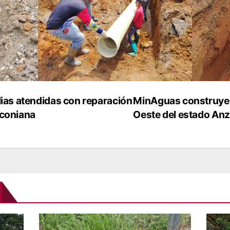
lias atendidas con reparación
MinAguas construye 
lconiana
Oeste del estado An