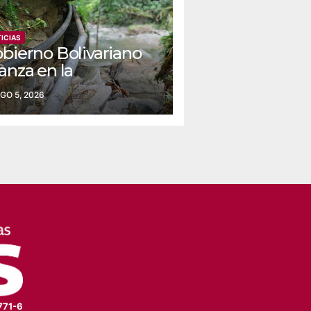
ICIAS
obierno Bolivariano
anza en la
nstrucción del
GO 5, 2026
ueducto Las Lajas
 Yaracuy
771-6