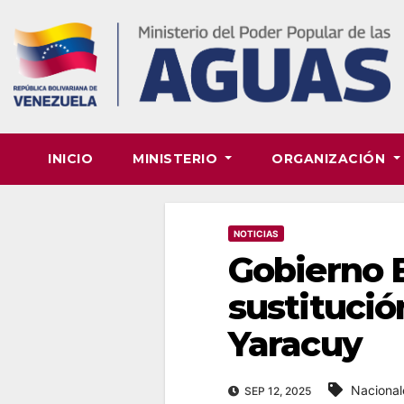
Skip
to
content
INICIO
MINISTERIO
ORGANIZACIÓN
NOTICIAS
Gobierno B
sustitució
Yaracuy
Nacional
SEP 12, 2025