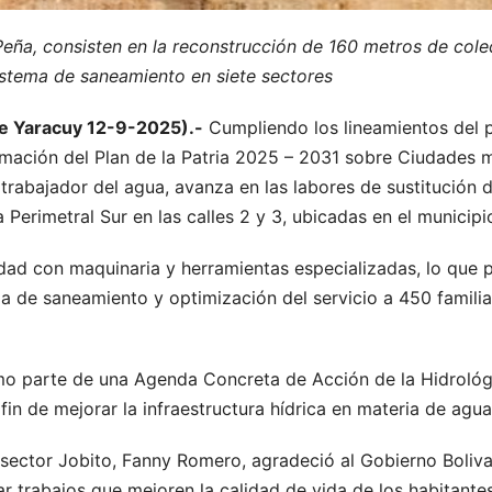
Peña, consisten en la reconstrucción de 160 metros de col
sistema de saneamiento en siete sectores
e Yaracuy 12-9-2025).-
Cumpliendo los lineamientos del p
rmación del Plan de la Patria 2025 – 2031 sobre Ciudades
o trabajador del agua, avanza en las labores de sustitución
 Perimetral Sur en las calles 2 y 3, ubicadas en el municipi
idad con maquinaria y herramientas especializadas, lo que 
 de saneamiento y optimización del servicio a 450 familias
omo parte de una Agenda Concreta de Acción de la Hidroló
a fin de mejorar la infraestructura hídrica en materia de agua
l sector Jobito, Fanny Romero, agradeció al Gobierno Boliva
 trabajos que mejoren la calidad de vida de los habitante