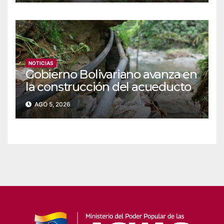
NOTICIAS
‎Gobierno Bolivariano avanza en
la construcción del acueducto
Las Lajas en Yaracuy
AGO 5, 2026