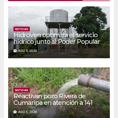
NOTICIAS
‎‎HidroVen optimiza el servicio
hídrico junto al Poder Popular
en Amazonas
AGO 5, 2026
NOTICIAS
Reactivan pozo Rivera de
Cumaripa en atención a 141
familias de Yaracuy
AGO 5, 2026