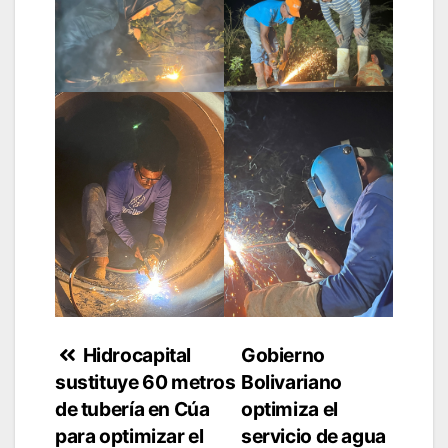
Navegación
Hidrocapital
Gobierno
sustituye 60 metros
Bolivariano
de
de tubería en Cúa
optimiza el
entradas
para optimizar el
servicio de agua