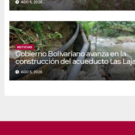
AGO 5, 2026
NOTICIAS
‎Gobierno Bolivariano avanza en la
construcción del acueducto Las Laj
en Yaracuy
AGO 5, 2026