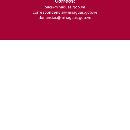
Correos:
oac@minaguas.gob.ve
correspondencia@minaguas.gob.ve
denuncias@minaguas.gob.ve