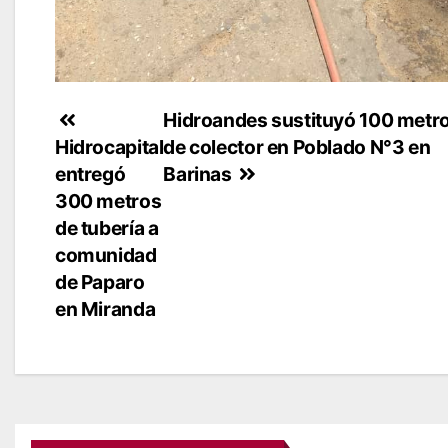
Navegación
Hidroandes sustituyó 100 metr
Hidrocapital
de colector en Poblado N°3 en
de
entregó
Barinas
entradas
300 metros
de tubería a
comunidad
de Paparo
en Miranda