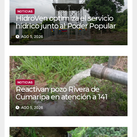
NOTICIAS
‎‎HidroVen optimiza el servicio
hídrico junto al Poder Popular
en Amazonas
AGO 5, 2026
NOTICIAS
Reactivan pozo Rivera de
Cumaripa en atención a 141
familias de Yaracuy
AGO 5, 2026