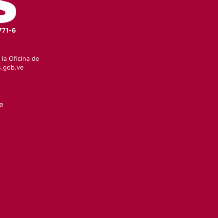
771-6
la Oficina de
.gob.ve
a