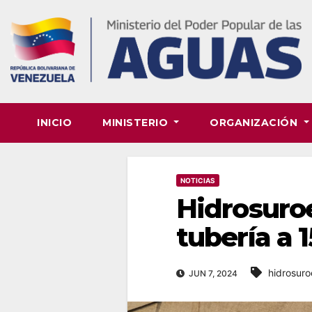
Skip
to
content
INICIO
MINISTERIO
ORGANIZACIÓN
NOTICIAS
Hidrosuro
tubería a 
hidrosuro
JUN 7, 2024