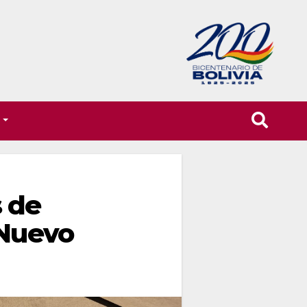
T
 de
 Nuevo